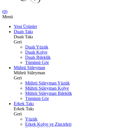
(
0
)
Menü
Yeni Ürünler
Dualı Takı
Dualı Takı
Geri
Dualı Yüzük
Dualı Kolye
Dualı Bileklik
Tümünü Gör
Mührü Süleyman
Mührü Süleyman
Geri
Mührü Süleyman Yüzük
Mührü Süleyman Kolye
Mührü Süleyman Bileklik
Tümünü Gör
Erkek Takı
Erkek Takı
Geri
Yüzük
Erkek Kolye ve Zincirleri