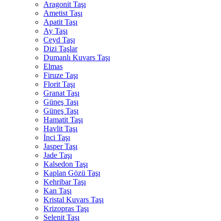
Aragonit Taşı
Ametist Taşı
Apatit Taşı
Ay Taşı
Ceyd Taşı
Dizi Taşlar
Dumanlı Kuvars Taşı
Elmas
Firuze Taşı
Florit Taşı
Granat Taşı
Güneş Taşı
Güneş Taşı
Hamatit Taşı
Havlit Taşı
İnci Taşı
Jasper Taşı
Jade Taşı
Kalsedon Taşı
Kaplan Gözü Taşı
Kehribar Taşı
Kan Taşı
Kristal Kuvars Taşı
Krizopras Taşı
Selenit Taşı