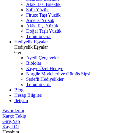
Akik Taşı Bileklik
Safir Yüzük
Firuze Taşı Yüzük
Ametist Yüzük
Akik Taşı Yüzük
Doğal Taşlı Yüzük
Tümünü Gör
Hediyelik Eşyalar
Hediyelik Eşyalar
Geri
Ayetli Çerçeveler
Biblolar
Kişiye Özel Hediye
Nargile Modelleri ve Gümüş Sipsi
Sedefli Hediyelikler
Tümünü Gör
Blog
Hesap Bilgileri
İletişim
Favorilerim
Kargo Takip
Giriş Yap
Kayıt Ol
Hesabım