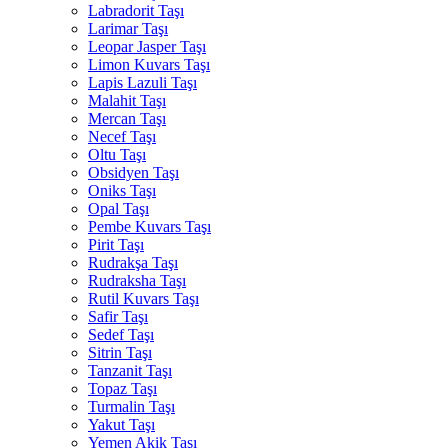
Labradorit Taşı
Larimar Taşı
Leopar Jasper Taşı
Limon Kuvars Taşı
Lapis Lazuli Taşı
Malahit Taşı
Mercan Taşı
Necef Taşı
Oltu Taşı
Obsidyen Taşı
Oniks Taşı
Opal Taşı
Pembe Kuvars Taşı
Pirit Taşı
Rudrakşa Taşı
Rudraksha Taşı
Rutil Kuvars Taşı
Safir Taşı
Sedef Taşı
Sitrin Taşı
Tanzanit Taşı
Topaz Taşı
Turmalin Taşı
Yakut Taşı
Yemen Akik Taşı