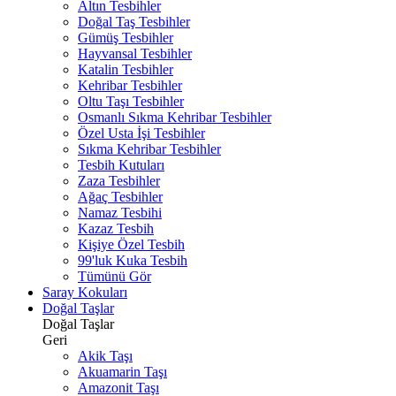
Altın Tesbihler
Doğal Taş Tesbihler
Gümüş Tesbihler
Hayvansal Tesbihler
Katalin Tesbihler
Kehribar Tesbihler
Oltu Taşı Tesbihler
Osmanlı Sıkma Kehribar Tesbihler
Özel Usta İşi Tesbihler
Sıkma Kehribar Tesbihler
Tesbih Kutuları
Zaza Tesbihler
Ağaç Tesbihler
Namaz Tesbihi
Kazaz Tesbih
Kişiye Özel Tesbih
99'luk Kuka Tesbih
Tümünü Gör
Saray Kokuları
Doğal Taşlar
Doğal Taşlar
Geri
Akik Taşı
Akuamarin Taşı
Amazonit Taşı