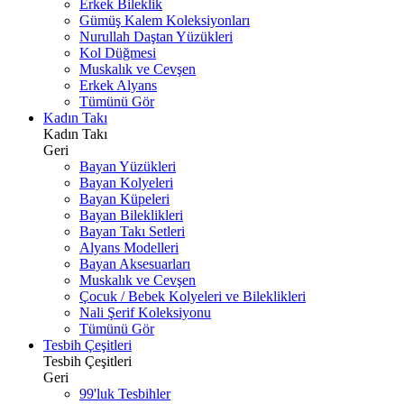
Erkek Bileklik
Gümüş Kalem Koleksiyonları
Nurullah Daştan Yüzükleri
Kol Düğmesi
Muskalık ve Cevşen
Erkek Alyans
Tümünü Gör
Kadın Takı
Kadın Takı
Geri
Bayan Yüzükleri
Bayan Kolyeleri
Bayan Küpeleri
Bayan Bileklikleri
Bayan Takı Setleri
Alyans Modelleri
Bayan Aksesuarları
Muskalık ve Cevşen
Çocuk / Bebek Kolyeleri ve Bileklikleri
Nali Şerif Koleksiyonu
Tümünü Gör
Tesbih Çeşitleri
Tesbih Çeşitleri
Geri
99'luk Tesbihler