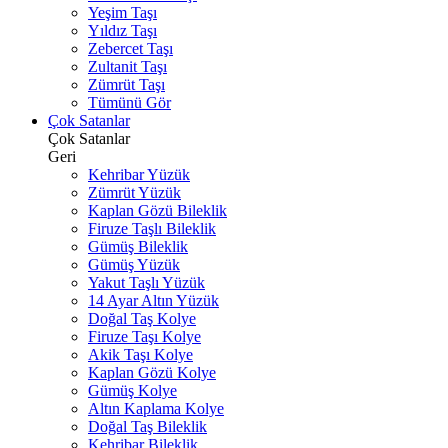
Yeşim Taşı
Yıldız Taşı
Zebercet Taşı
Zultanit Taşı
Zümrüt Taşı
Tümünü Gör
Çok Satanlar
Çok Satanlar
Geri
Kehribar Yüzük
Zümrüt Yüzük
Kaplan Gözü Bileklik
Firuze Taşlı Bileklik
Gümüş Bileklik
Gümüş Yüzük
Yakut Taşlı Yüzük
14 Ayar Altın Yüzük
Doğal Taş Kolye
Firuze Taşı Kolye
Akik Taşı Kolye
Kaplan Gözü Kolye
Gümüş Kolye
Altın Kaplama Kolye
Doğal Taş Bileklik
Kehribar Bileklik