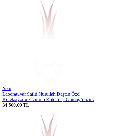
Yeni
Laboratuvar Safiri Nurullah Daştan Özel
Koleksiyonu Erzurum Kalem İşi Gümüş Yüzük
34.500,00
TL