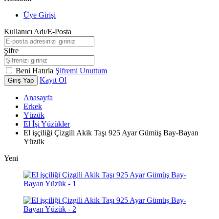
Üye Girişi
Kullanıcı Adı/E-Posta
Şifre
Beni Hatırla
Şifremi Unuttum
Kayıt Ol
Giriş Yap
Anasayfa
Erkek
Yüzük
El İşi Yüzükler
El işçiliği Çizgili Akik Taşı 925 Ayar Gümüş Bay-Bayan
Yüzük
Yeni