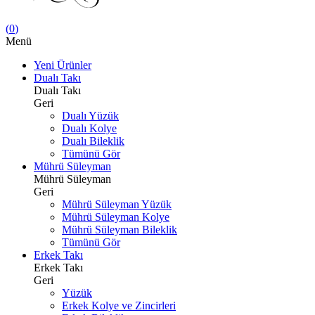
(
0
)
Menü
Yeni Ürünler
Dualı Takı
Dualı Takı
Geri
Dualı Yüzük
Dualı Kolye
Dualı Bileklik
Tümünü Gör
Mührü Süleyman
Mührü Süleyman
Geri
Mührü Süleyman Yüzük
Mührü Süleyman Kolye
Mührü Süleyman Bileklik
Tümünü Gör
Erkek Takı
Erkek Takı
Geri
Yüzük
Erkek Kolye ve Zincirleri