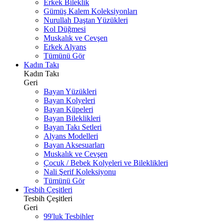
Erkek Bileklik
Gümüş Kalem Koleksiyonları
Nurullah Daştan Yüzükleri
Kol Düğmesi
Muskalık ve Cevşen
Erkek Alyans
Tümünü Gör
Kadın Takı
Kadın Takı
Geri
Bayan Yüzükleri
Bayan Kolyeleri
Bayan Küpeleri
Bayan Bileklikleri
Bayan Takı Setleri
Alyans Modelleri
Bayan Aksesuarları
Muskalık ve Cevşen
Çocuk / Bebek Kolyeleri ve Bileklikleri
Nali Şerif Koleksiyonu
Tümünü Gör
Tesbih Çeşitleri
Tesbih Çeşitleri
Geri
99'luk Tesbihler