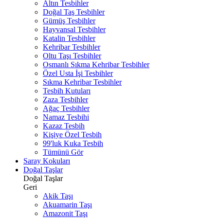
Altın Tesbihler
Doğal Taş Tesbihler
Gümüş Tesbihler
Hayvansal Tesbihler
Katalin Tesbihler
Kehribar Tesbihler
Oltu Taşı Tesbihler
Osmanlı Sıkma Kehribar Tesbihler
Özel Usta İşi Tesbihler
Sıkma Kehribar Tesbihler
Tesbih Kutuları
Zaza Tesbihler
Ağaç Tesbihler
Namaz Tesbihi
Kazaz Tesbih
Kişiye Özel Tesbih
99'luk Kuka Tesbih
Tümünü Gör
Saray Kokuları
Doğal Taşlar
Doğal Taşlar
Geri
Akik Taşı
Akuamarin Taşı
Amazonit Taşı