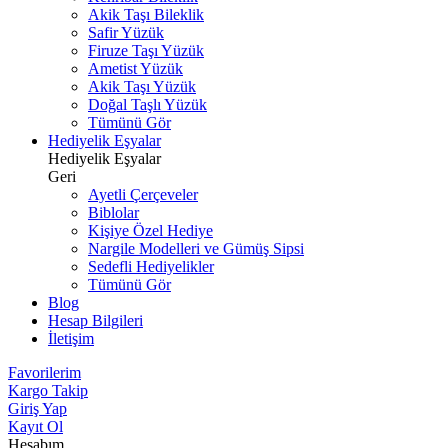
Akik Taşı Bileklik
Safir Yüzük
Firuze Taşı Yüzük
Ametist Yüzük
Akik Taşı Yüzük
Doğal Taşlı Yüzük
Tümünü Gör
Hediyelik Eşyalar
Hediyelik Eşyalar
Geri
Ayetli Çerçeveler
Biblolar
Kişiye Özel Hediye
Nargile Modelleri ve Gümüş Sipsi
Sedefli Hediyelikler
Tümünü Gör
Blog
Hesap Bilgileri
İletişim
Favorilerim
Kargo Takip
Giriş Yap
Kayıt Ol
Hesabım