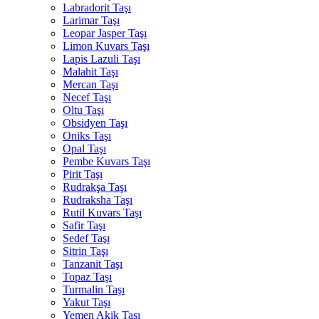
Labradorit Taşı
Larimar Taşı
Leopar Jasper Taşı
Limon Kuvars Taşı
Lapis Lazuli Taşı
Malahit Taşı
Mercan Taşı
Necef Taşı
Oltu Taşı
Obsidyen Taşı
Oniks Taşı
Opal Taşı
Pembe Kuvars Taşı
Pirit Taşı
Rudrakşa Taşı
Rudraksha Taşı
Rutil Kuvars Taşı
Safir Taşı
Sedef Taşı
Sitrin Taşı
Tanzanit Taşı
Topaz Taşı
Turmalin Taşı
Yakut Taşı
Yemen Akik Taşı