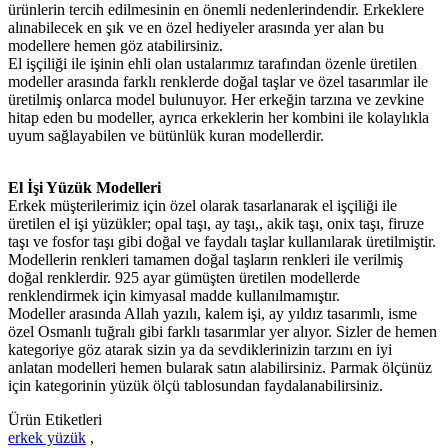
ürünlerin tercih edilmesinin en önemli nedenlerindendir. Erkeklere
alınabilecek en şık ve en özel hediyeler arasında yer alan bu
modellere hemen göz atabilirsiniz.
El işçiliği ile işinin ehli olan ustalarımız tarafından özenle üretilen
modeller arasında farklı renklerde doğal taşlar ve özel tasarımlar ile
üretilmiş onlarca model bulunuyor. Her erkeğin tarzına ve zevkine
hitap eden bu modeller, ayrıca erkeklerin her kombini ile kolaylıkla
uyum sağlayabilen ve bütünlük kuran modellerdir.
El İşi Yüzük Modelleri
Erkek müşterilerimiz için özel olarak tasarlanarak el işçiliği ile
üretilen el işi yüzükler; opal taşı, ay taşı,, akik taşı, onix taşı, firuze
taşı ve fosfor taşı gibi doğal ve faydalı taşlar kullanılarak üretilmiştir.
Modellerin renkleri tamamen doğal taşların renkleri ile verilmiş
doğal renklerdir. 925 ayar gümüşten üretilen modellerde
renklendirmek için kimyasal madde kullanılmamıştır.
Modeller arasında Allah yazılı, kalem işi, ay yıldız tasarımlı, isme
özel Osmanlı tuğralı gibi farklı tasarımlar yer alıyor. Sizler de hemen
kategoriye göz atarak sizin ya da sevdiklerinizin tarzını en iyi
anlatan modelleri hemen bularak satın alabilirsiniz. Parmak ölçünüz
için kategorinin yüzük ölçü tablosundan faydalanabilirsiniz.
Ürün Etiketleri
erkek yüzük
,