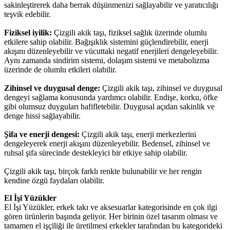
sakinleştirerek daha berrak düşünmenizi sağlayabilir ve yaratıcılığı
teşvik edebilir.
Fiziksel iyilik:
Çizgili akik taşı, fiziksel sağlık üzerinde olumlu
etkilere sahip olabilir. Bağışıklık sistemini güçlendirebilir, enerji
akışını düzenleyebilir ve vücuttaki negatif enerjileri dengeleyebilir.
Aynı zamanda sindirim sistemi, dolaşım sistemi ve metabolizma
üzerinde de olumlu etkileri olabilir.
Zihinsel ve duygusal denge:
Çizgili akik taşı, zihinsel ve duygusal
dengeyi sağlama konusunda yardımcı olabilir. Endişe, korku, öfke
gibi olumsuz duyguları hafifletebilir. Duygusal açıdan sakinlik ve
denge hissi sağlayabilir.
Şifa ve enerji dengesi:
Çizgili akik taşı, enerji merkezlerini
dengeleyerek enerji akışını düzenleyebilir. Bedensel, zihinsel ve
ruhsal şifa sürecinde destekleyici bir etkiye sahip olabilir.
Çizgili akik taşı, birçok farklı renkte bulunabilir ve her rengin
kendine özgü faydaları olabilir.
El İşi Yüzükler
El İşi Yüzükler, erkek takı ve aksesuarlar kategorisinde en çok ilgi
gören ürünlerin başında geliyor. Her birinin özel tasarım olması ve
tamamen el işçiliği ile üretilmesi erkekler tarafından bu kategorideki