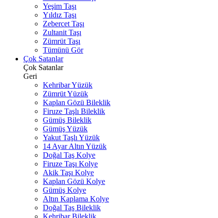
Yeşim Taşı
Yıldız Taşı
Zebercet Taşı
Zultanit Taşı
Zümrüt Taşı
Tümünü Gör
Çok Satanlar
Çok Satanlar
Geri
Kehribar Yüzük
Zümrüt Yüzük
Kaplan Gözü Bileklik
Firuze Taşlı Bileklik
Gümüş Bileklik
Gümüş Yüzük
Yakut Taşlı Yüzük
14 Ayar Altın Yüzük
Doğal Taş Kolye
Firuze Taşı Kolye
Akik Taşı Kolye
Kaplan Gözü Kolye
Gümüş Kolye
Altın Kaplama Kolye
Doğal Taş Bileklik
Kehribar Bileklik