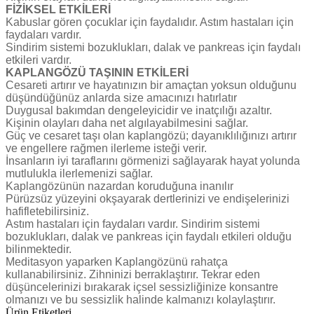
FİZİKSEL ETKİLERİ
Kabuslar gören çocuklar için faydalıdır. Astım hastaları için
faydaları vardır.
Sindirim sistemi bozuklukları, dalak ve pankreas için faydalı
etkileri vardır.
KAPLANGÖZÜ TAŞININ ETKİLERİ
Cesareti artırır ve hayatınızın bir amaçtan yoksun olduğunu
düşündüğünüz anlarda size amacınızı hatırlatır
Duygusal bakımdan dengeleyicidir ve inatçılığı azaltır.
Kişinin olayları daha net algılayabilmesini sağlar.
Güç ve cesaret taşı olan kaplangözü; dayanıklılığınızı artırır
ve engellere rağmen ilerleme isteği verir.
İnsanların iyi taraflarını görmenizi sağlayarak hayat yolunda
mutlulukla ilerlemenizi sağlar.
Kaplangözünün nazardan koruduğuna inanılır
Pürüzsüz yüzeyini okşayarak dertlerinizi ve endişelerinizi
hafifletebilirsiniz.
Astım hastaları için faydaları vardır. Sindirim sistemi
bozuklukları, dalak ve pankreas için faydalı etkileri olduğu
bilinmektedir.
Meditasyon yaparken Kaplangözünü rahatça
kullanabilirsiniz. Zihninizi berraklaştırır. Tekrar eden
düşüncelerinizi bırakarak içsel sessizliğinize konsantre
olmanızı ve bu sessizlik halinde kalmanızı kolaylaştırır.
Ürün Etiketleri