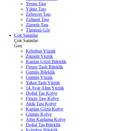
Yeşim Taşı
Yıldız Taşı
Zebercet Taşı
Zultanit Taşı
Zümrüt Taşı
Tümünü Gör
Çok Satanlar
Çok Satanlar
Geri
Kehribar Yüzük
Zümrüt Yüzük
Kaplan Gözü Bileklik
Firuze Taşlı Bileklik
Gümüş Bileklik
Gümüş Yüzük
Yakut Taşlı Yüzük
14 Ayar Altın Yüzük
Doğal Taş Kolye
Firuze Taşı Kolye
Akik Taşı Kolye
Kaplan Gözü Kolye
Gümüş Kolye
Altın Kaplama Kolye
Doğal Taş Bileklik
Kehribar Bileklik