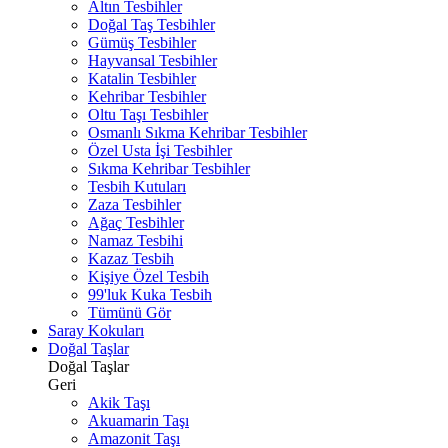
Altın Tesbihler
Doğal Taş Tesbihler
Gümüş Tesbihler
Hayvansal Tesbihler
Katalin Tesbihler
Kehribar Tesbihler
Oltu Taşı Tesbihler
Osmanlı Sıkma Kehribar Tesbihler
Özel Usta İşi Tesbihler
Sıkma Kehribar Tesbihler
Tesbih Kutuları
Zaza Tesbihler
Ağaç Tesbihler
Namaz Tesbihi
Kazaz Tesbih
Kişiye Özel Tesbih
99'luk Kuka Tesbih
Tümünü Gör
Saray Kokuları
Doğal Taşlar
Doğal Taşlar
Geri
Akik Taşı
Akuamarin Taşı
Amazonit Taşı