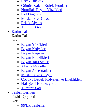
Erkek Bileklik
Gümüş Kalem Koleksiyonları
Nurullah Daştan Yüzükleri
Kol Düğmesi
Muskalık ve Cevşen
Erkek Alyans
Tümünü Gör
Kadın Takı
Kadın Takı
Geri
Bayan Yüzükleri
Bayan Kolyeleri
Bayan Küpeleri
Bayan Bileklikleri
Bayan Takı Setleri
Alyans Modelleri
Bayan Aksesuarları
Muskalık ve Cevşen
Çocuk / Bebek Kolyeleri ve Bileklikleri
Nali Şerif Koleksiyonu
Tümünü Gör
Tesbih Çeşitleri
Tesbih Çeşitleri
Geri
99'luk Tesbihler