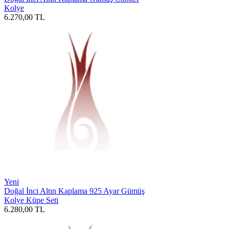
Kolye
6.270,00
TL
Yeni
Doğal İnci Altın Kaplama 925 Ayar Gümüş
Kolye Küpe Seti
6.280,00
TL