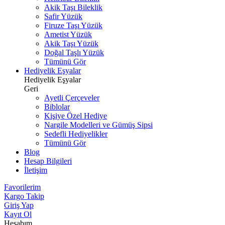
Akik Taşı Bileklik
Safir Yüzük
Firuze Taşı Yüzük
Ametist Yüzük
Akik Taşı Yüzük
Doğal Taşlı Yüzük
Tümünü Gör
Hediyelik Eşyalar
Hediyelik Eşyalar
Geri
Ayetli Çerçeveler
Biblolar
Kişiye Özel Hediye
Nargile Modelleri ve Gümüş Sipsi
Sedefli Hediyelikler
Tümünü Gör
Blog
Hesap Bilgileri
İletişim
Favorilerim
Kargo Takip
Giriş Yap
Kayıt Ol
Hesabım