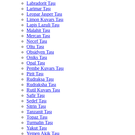
Labradorit Taşı
Larimar Taşı
Leopar Jasper Taşı
Limon Kuvars Taşı
Lapis Lazuli Taşı
Malahit Taşı
Mercan Taşı
Necef Taşı
Oltu Taşı
Obsidyen Taşı
Oniks Taşı
Opal Taşı
Pembe Kuvars Taşı
Pirit Taşı
Rudrakşa Taşı
Rudraksha Taşı
Rutil Kuvars Taşı
Safir Taşı
Sedef Taşı
Sitrin Taşı
Tanzanit Taşı
Topaz Taşı
Turmalin Taşı
Yakut Taşı
Yemen Akik Taşı