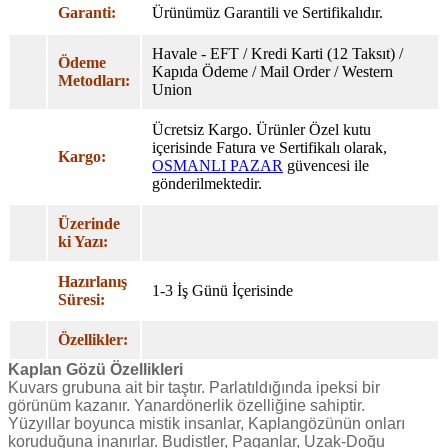
Garanti:
Ürünümüz Garantili ve Sertifikalıdır.
Havale - EFT / Kredi Karti (12 Taksıt) /
Ödeme
Kapıda Ödeme / Mail Order / Western
Metodları:
Union
Ücretsiz Kargo. Ürünler Özel
kutu
içerisinde Fatura ve Sertifikalı olarak,
Kargo:
OSMANLI PAZAR
güvencesi ile
gönderilmektedir.
Üzerinde
ki Yazı:
Hazırlanış
1-3 İş Günü İçerisinde
Süresi:
Özellikler:
Kaplan Gözü Özellikleri
Kuvars grubuna ait bir taştır. Parlatıldığında ipeksi bir
görünüm kazanır. Yanardönerlik özelliğine sahiptir.
Yüzyıllar boyunca mistik insanlar, Kaplangözünün onları
koruduğuna inanırlar. Budistler, Paganlar, Uzak-Doğu