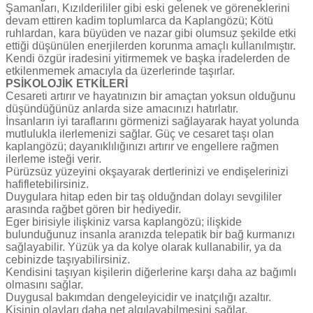
Şamanları, Kızılderililer gibi eski gelenek ve göreneklerini
devam ettiren kadim toplumlarca da Kaplangözü; Kötü
ruhlardan, kara büyüden ve nazar gibi olumsuz şekilde etki
ettiği düşünülen enerjilerden korunma amaçlı kullanılmıştır.
Kendi özgür iradesini yitirmemek ve başka iradelerden de
etkilenmemek amacıyla da üzerlerinde taşırlar.
PSİKOLOJİK ETKİLERİ
Cesareti artırır ve hayatınızın bir amaçtan yoksun olduğunu
düşündüğünüz anlarda size amacınızı hatırlatır.
İnsanların iyi taraflarını görmenizi sağlayarak hayat yolunda
mutlulukla ilerlemenizi sağlar. Güç ve cesaret taşı olan
kaplangözü; dayanıklılığınızı artırır ve engellere rağmen
ilerleme isteği verir.
Pürüzsüz yüzeyini okşayarak dertlerinizi ve endişelerinizi
hafifletebilirsiniz.
Duygulara hitap eden bir taş olduğndan dolayı sevgililer
arasında rağbet gören bir hediyedir.
Eger birisiyle ilişkiniz varsa kaplangözü; ilişkide
bulunduğunuz insanla aranızda telepatik bir bağ kurmanızı
sağlayabilir. Yüzük ya da kolye olarak kullanabilir, ya da
cebinizde taşıyabilirsiniz.
Kendisini taşıyan kişilerin diğerlerine karşı daha az bağımlı
olmasını sağlar.
Duygusal bakımdan dengeleyicidir ve inatçılığı azaltır.
Kişinin olayları daha net algılayabilmesini sağlar.