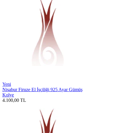
Yeni
Nişabur Firuze El İşçiliği 925 Ayar Gümüş
Kolye
4.100,00
TL