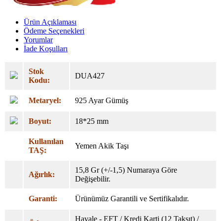
Ürün Açıklaması
Ödeme Seçenekleri
Yorumlar
İade Koşulları
Stok
DUA427
Kodu:
Metaryel:
925 Ayar Gümüş
Boyut:
18*25 mm
Kullanılan
Yemen Akik Taşı
TAŞ:
15,8 Gr (+/-1,5) Numaraya Göre
Ağırlık:
Değişebilir.
Garanti:
Ürünümüz Garantili ve Sertifikalıdır.
Havale - EFT / Kredi Karti (12 Taksıt) /