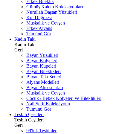
Erkek Bileklik
Gümüş Kalem Koleksiyonları
Nurullah Daştan Yüzükleri
Kol Düğmesi
Muskalık ve Cevşen
Erkek Alyans
Tümünü Gör
Kadın Takı
Kadın Takı
Geri
Bayan Yüzükleri
Bayan Kolyeleri
Bayan Küpeleri
Bayan Bileklikleri
Bayan Takı Setleri
Alyans Modelleri
Bayan Aksesuarları
Muskalık ve Cevşen
Çocuk / Bebek Kolyeleri ve Bileklikleri
Nali Şerif Koleksiyonu
Tümünü Gör
Tesbih Çeşitleri
Tesbih Çeşitleri
Geri
99'luk Tesbihler