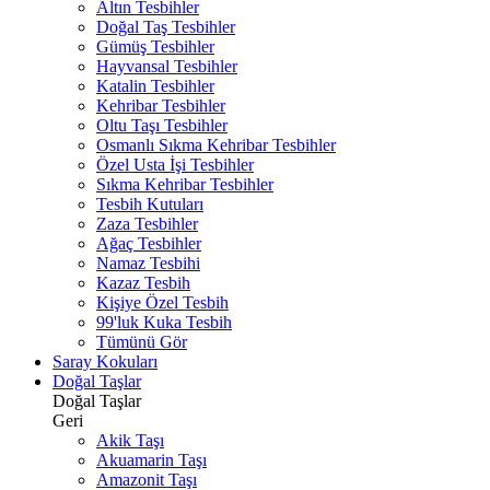
Altın Tesbihler
Doğal Taş Tesbihler
Gümüş Tesbihler
Hayvansal Tesbihler
Katalin Tesbihler
Kehribar Tesbihler
Oltu Taşı Tesbihler
Osmanlı Sıkma Kehribar Tesbihler
Özel Usta İşi Tesbihler
Sıkma Kehribar Tesbihler
Tesbih Kutuları
Zaza Tesbihler
Ağaç Tesbihler
Namaz Tesbihi
Kazaz Tesbih
Kişiye Özel Tesbih
99'luk Kuka Tesbih
Tümünü Gör
Saray Kokuları
Doğal Taşlar
Doğal Taşlar
Geri
Akik Taşı
Akuamarin Taşı
Amazonit Taşı