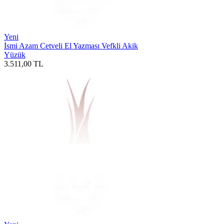
Yeni
İsmi Azam Cetveli El Yazması Vefkli Akik
Yüzük
3.511,00
TL