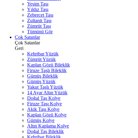
Yeşim Taşı
Yıldız Taşı
Zebercet Taşı
Zultanit Taşı
Zümrüt Taşı
Tümünü Gör
Çok Satanlar
Çok Satanlar
Geri
Kehribar Yüzük
Zümrüt Yüzük
Kaplan Gözü Bileklik
Firuze Taşlı Bileklik
Gümüş Bileklik
Gümüş Yüzük
Yakut Taşlı Yüzük
14 Ayar Altın Yüzük
Doğal Taş Kolye
Firuze Taşı Kolye
Akik Taşı Kolye
Kaplan Gözü Kolye
Gümüş Kolye
Altın Kaplama Kolye
Doğal Taş Bileklik
Kehribar Bileklik