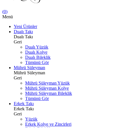
(
0
)
Menü
Yeni Ürünler
Dualı Takı
Dualı Takı
Geri
Dualı Yüzük
Dualı Kolye
Dualı Bileklik
Tümünü Gör
Mührü Süleyman
Mührü Süleyman
Geri
Mührü Süleyman Yüzük
Mührü Süleyman Kolye
Mührü Süleyman Bileklik
Tümünü Gör
Erkek Takı
Erkek Takı
Geri
Yüzük
Erkek Kolye ve Zincirleri