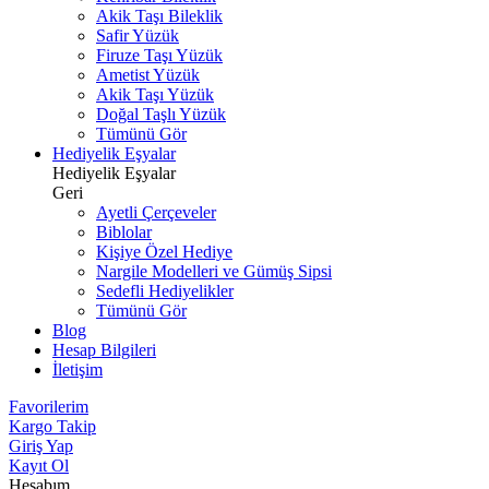
Akik Taşı Bileklik
Safir Yüzük
Firuze Taşı Yüzük
Ametist Yüzük
Akik Taşı Yüzük
Doğal Taşlı Yüzük
Tümünü Gör
Hediyelik Eşyalar
Hediyelik Eşyalar
Geri
Ayetli Çerçeveler
Biblolar
Kişiye Özel Hediye
Nargile Modelleri ve Gümüş Sipsi
Sedefli Hediyelikler
Tümünü Gör
Blog
Hesap Bilgileri
İletişim
Favorilerim
Kargo Takip
Giriş Yap
Kayıt Ol
Hesabım