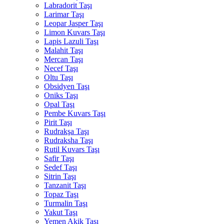
Labradorit Taşı
Larimar Taşı
Leopar Jasper Taşı
Limon Kuvars Taşı
Lapis Lazuli Taşı
Malahit Taşı
Mercan Taşı
Necef Taşı
Oltu Taşı
Obsidyen Taşı
Oniks Taşı
Opal Taşı
Pembe Kuvars Taşı
Pirit Taşı
Rudrakşa Taşı
Rudraksha Taşı
Rutil Kuvars Taşı
Safir Taşı
Sedef Taşı
Sitrin Taşı
Tanzanit Taşı
Topaz Taşı
Turmalin Taşı
Yakut Taşı
Yemen Akik Taşı