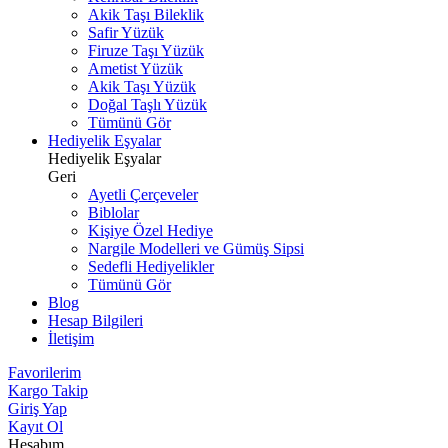
Akik Taşı Bileklik
Safir Yüzük
Firuze Taşı Yüzük
Ametist Yüzük
Akik Taşı Yüzük
Doğal Taşlı Yüzük
Tümünü Gör
Hediyelik Eşyalar
Hediyelik Eşyalar
Geri
Ayetli Çerçeveler
Biblolar
Kişiye Özel Hediye
Nargile Modelleri ve Gümüş Sipsi
Sedefli Hediyelikler
Tümünü Gör
Blog
Hesap Bilgileri
İletişim
Favorilerim
Kargo Takip
Giriş Yap
Kayıt Ol
Hesabım