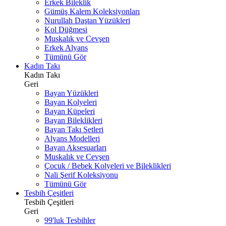
Erkek Bileklik
Gümüş Kalem Koleksiyonları
Nurullah Daştan Yüzükleri
Kol Düğmesi
Muskalık ve Cevşen
Erkek Alyans
Tümünü Gör
Kadın Takı
Kadın Takı
Geri
Bayan Yüzükleri
Bayan Kolyeleri
Bayan Küpeleri
Bayan Bileklikleri
Bayan Takı Setleri
Alyans Modelleri
Bayan Aksesuarları
Muskalık ve Cevşen
Çocuk / Bebek Kolyeleri ve Bileklikleri
Nali Şerif Koleksiyonu
Tümünü Gör
Tesbih Çeşitleri
Tesbih Çeşitleri
Geri
99'luk Tesbihler