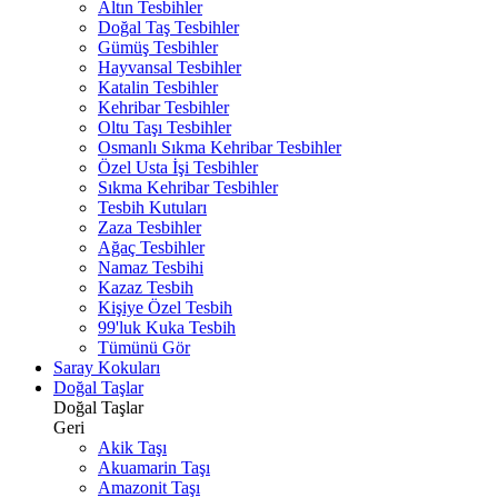
Altın Tesbihler
Doğal Taş Tesbihler
Gümüş Tesbihler
Hayvansal Tesbihler
Katalin Tesbihler
Kehribar Tesbihler
Oltu Taşı Tesbihler
Osmanlı Sıkma Kehribar Tesbihler
Özel Usta İşi Tesbihler
Sıkma Kehribar Tesbihler
Tesbih Kutuları
Zaza Tesbihler
Ağaç Tesbihler
Namaz Tesbihi
Kazaz Tesbih
Kişiye Özel Tesbih
99'luk Kuka Tesbih
Tümünü Gör
Saray Kokuları
Doğal Taşlar
Doğal Taşlar
Geri
Akik Taşı
Akuamarin Taşı
Amazonit Taşı