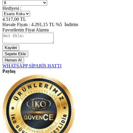
Hediyesi :
4.517,00
TL
Havale Fiyatı :
4.291,15
TL
%5
İndirim
Favorilerim
Fiyat Alarmı
Kaydet
Sepete Ekle
Hemen Al
WHATSAPP SİPARİŞ HATTI
Paylaş