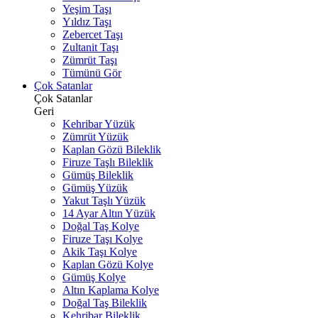
Yeşim Taşı
Yıldız Taşı
Zebercet Taşı
Zultanit Taşı
Zümrüt Taşı
Tümünü Gör
Çok Satanlar
Çok Satanlar
Geri
Kehribar Yüzük
Zümrüt Yüzük
Kaplan Gözü Bileklik
Firuze Taşlı Bileklik
Gümüş Bileklik
Gümüş Yüzük
Yakut Taşlı Yüzük
14 Ayar Altın Yüzük
Doğal Taş Kolye
Firuze Taşı Kolye
Akik Taşı Kolye
Kaplan Gözü Kolye
Gümüş Kolye
Altın Kaplama Kolye
Doğal Taş Bileklik
Kehribar Bileklik