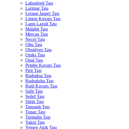
Labradorit Taşı
Larimar Taşı
Leopar Jasper Taşı
Limon Kuvars Taşı
Lapis Lazuli Taşı
Malahit Taşı
Mercan Taşı
Necef Taşı
Oltu Taşı
Obsidyen Taşı
Oniks Taşı
Opal Taşı
Pembe Kuvars Taşı
Pirit Taşı
Rudrakşa Taşı
Rudraksha Taşı
Rutil Kuvars Taşı
Safir Taşı
Sedef Taşı
Sitrin Taşı
Tanzanit Taşı
Topaz Taşı
Turmalin Taşı
Yakut Taşı
Yemen Akik Taşı