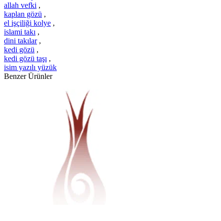
allah vefki
,
kaplan gözü
,
el işçiliği kolye
,
islami takı
,
dini takılar
,
kedi gözü
,
kedi gözü taşı
,
isim yazılı yüzük
Benzer Ürünler