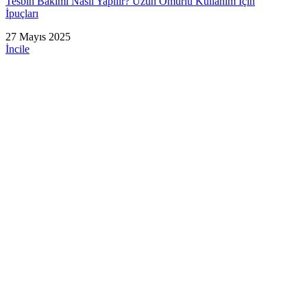
Tesbih Bakımı Nasıl Yapılır? Uzun Ömürlü Kullanım İçin
İpuçları
27 Mayıs 2025
İncile