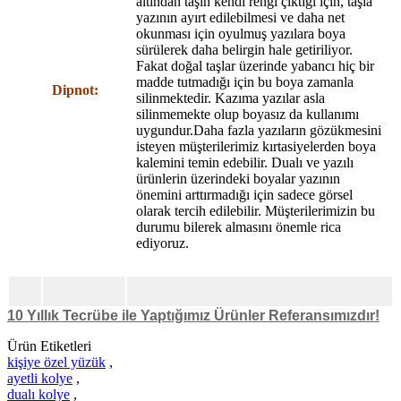
altından taşın kendi rengi çıktığı için, taşla
yazının ayırt edilebilmesi ve daha net
okunması için oyulmuş yazılara boya
sürülerek daha belirgin hale getiriliyor.
Fakat doğal taşlar üzerinde yabancı hiç bir
madde tutmadığı için bu boya zamanla
Dipnot:
silinmektedir. Kazıma yazılar asla
silinmemekte olup boyasız da kullanımı
uygundur.Daha fazla yazıların gözükmesini
isteyen müşterilerimiz kırtasiyelerden boya
kalemini temin edebilir. Dualı ve yazılı
ürünlerin üzerindeki boyalar yazının
önemini arttırmadığı için sadece görsel
olarak tercih edilebilir. Müşterilerimizin bu
durumu bilerek almasını önemle rica
ediyoruz.
10 Yıllık Tecrübe ile Yaptığımız Ürünler Referansımızdır!
Ürün Etiketleri
kişiye özel yüzük
,
ayetli kolye
,
dualı kolye
,