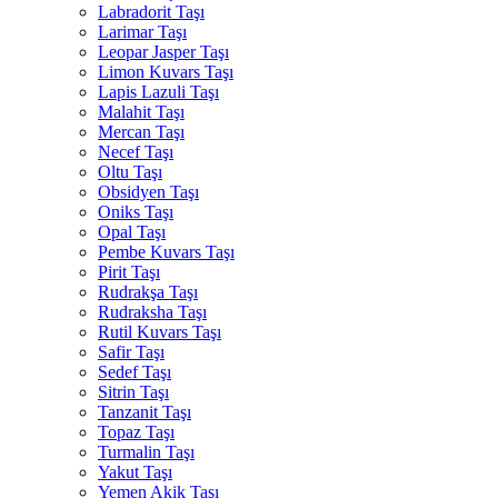
Labradorit Taşı
Larimar Taşı
Leopar Jasper Taşı
Limon Kuvars Taşı
Lapis Lazuli Taşı
Malahit Taşı
Mercan Taşı
Necef Taşı
Oltu Taşı
Obsidyen Taşı
Oniks Taşı
Opal Taşı
Pembe Kuvars Taşı
Pirit Taşı
Rudrakşa Taşı
Rudraksha Taşı
Rutil Kuvars Taşı
Safir Taşı
Sedef Taşı
Sitrin Taşı
Tanzanit Taşı
Topaz Taşı
Turmalin Taşı
Yakut Taşı
Yemen Akik Taşı