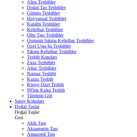
Altın Tesbihler
Doğal Taş Tesbihler
Gümüş Tesbihler
Hayvansal Tesbihler
Katalin Tesbihler
Kehribar Tesbihler
Oltu Taşı Tesbihler
Osmanlı Sıkma Kehribar Tesbihler
Özel Usta İşi Tesbihler
Sıkma Kehribar Tesbihler
Tesbih Kutuları
Zaza Tesbihler
Ağaç Tesbihler
Namaz Tesbihi
Kazaz Tesbih
Kişiye Özel Tesbih
99'luk Kuka Tesbih
Tümünü Gör
Saray Kokuları
Doğal Taşlar
Doğal Taşlar
Geri
Akik Taşı
Akuamarin Taşı
Amazonit Taşı