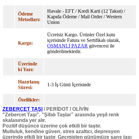
Havale - EFT / Kredi Karti (12 Taksıt) /
Ödeme
Kapıda Ödeme / Mail Order / Western
Metodları:
Union
Ücretsiz Kargo. Ürünler Özel
kutu
içerisinde Fatura ve Sertifikalı olarak,
Kargo:
OSMANLI PAZAR
güvencesi ile
gönderilmektedir.
Üzerinde
ki Yazı:
Hazırlanış
1-3 İş Günü İçerisinde
Süresi:
Özellikler:
ZEBERCET TAŞI
/ PERİDOT / OLİVİN
"Zebercet Taşı", "Şifalı Taşlar” arasında yeşil renk
skalasında yer alır.
Pozitif düşünce üzerine çok etkili bir taştır.
Mutluluk, kendine güven, stres azaltıcı, depresyon
üzerinde etkili bir taştır. Geçmişten günümüze şans taşı