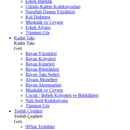
Erkek Bileklik
Gümüş Kalem Koleksiyonları
Nurullah Daştan Yüzükleri
Kol Düğmesi
Muskalık ve Cevşen
Erkek Alyans
Tümünü Gör
Kadın Takı
Kadın Takı
Geri
Bayan Yüzükleri
Bayan Kolyeleri
Bayan Küpeleri
Bayan Bileklikleri
Bayan Takı Setleri
Alyans Modelleri
Bayan Aksesuarları
Muskalık ve Cevşen
Çocuk / Bebek Kolyeleri ve Bileklikleri
Nali Şerif Koleksiyonu
Tümünü Gör
Tesbih Çeşitleri
Tesbih Çeşitleri
Geri
99'luk Tesbihler