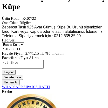
Küpe
Ürün Kodu :
KG0722
Öne Çıkan Bilgiler
Zebercet Taşlı 925 Ayar Gümüş Küpe Bu Ürünü sitemizden
kredi Kartı veya Kapıda ödeme satın alabilirsiniz. İsterseniz
Telefonla Sipariş vermek için : 0212 635 35 99
Hediyesi :
2.917,00
TL
Havale Fiyatı :
2.771,15
TL
%5
İndirim
Favorilerim
Fiyat Alarmı
Kaydet
Sepete Ekle
Hemen Al
WHATSAPP SİPARİŞ HATTI
Paylaş