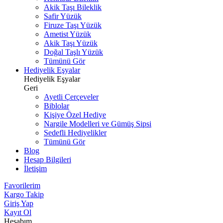
Akik Taşı Bileklik
Safir Yüzük
Firuze Taşı Yüzük
Ametist Yüzük
Akik Taşı Yüzük
Doğal Taşlı Yüzük
Tümünü Gör
Hediyelik Eşyalar
Hediyelik Eşyalar
Geri
Ayetli Çerçeveler
Biblolar
Kişiye Özel Hediye
Nargile Modelleri ve Gümüş Sipsi
Sedefli Hediyelikler
Tümünü Gör
Blog
Hesap Bilgileri
İletişim
Favorilerim
Kargo Takip
Giriş Yap
Kayıt Ol
Hesabım