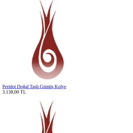
Peridot Doğal Taşlı Gümüş Kolye
3.138,00
TL