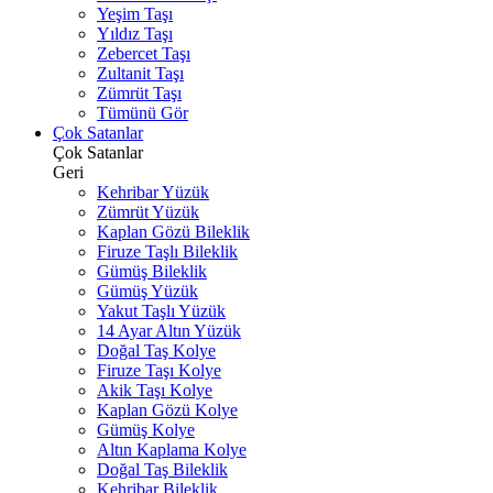
Yeşim Taşı
Yıldız Taşı
Zebercet Taşı
Zultanit Taşı
Zümrüt Taşı
Tümünü Gör
Çok Satanlar
Çok Satanlar
Geri
Kehribar Yüzük
Zümrüt Yüzük
Kaplan Gözü Bileklik
Firuze Taşlı Bileklik
Gümüş Bileklik
Gümüş Yüzük
Yakut Taşlı Yüzük
14 Ayar Altın Yüzük
Doğal Taş Kolye
Firuze Taşı Kolye
Akik Taşı Kolye
Kaplan Gözü Kolye
Gümüş Kolye
Altın Kaplama Kolye
Doğal Taş Bileklik
Kehribar Bileklik