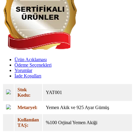
Ürün Açıklaması
Ödeme Seçenekleri
Yorumlar
İade Koşulları
Stok
YAT001
Kodu:
Metaryel:
Yemen Akik ve 925 Ayar Gümüş
Kullanılan
%100 Orjinal Yemen Akiği
TAŞ: