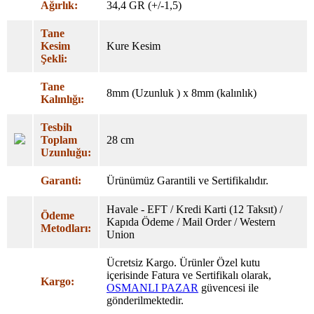
Ağırlık:
34,4 GR (+/-1,5)
Tane
Kesim
Kure Kesim
Şekli:
Tane
8mm (Uzunluk ) x 8mm (kalınlık)
Kalınlığı:
Tesbih
Toplam
28 cm
Uzunluğu:
Garanti:
Ürünümüz Garantili ve Sertifikalıdır.
Havale - EFT / Kredi Karti (12 Taksıt) /
Ödeme
Kapıda Ödeme / Mail Order / Western
Metodları:
Union
Ücretsiz Kargo. Ürünler Özel
kutu
içerisinde Fatura ve Sertifikalı olarak,
Kargo:
OSMANLI PAZAR
güvencesi ile
gönderilmektedir.