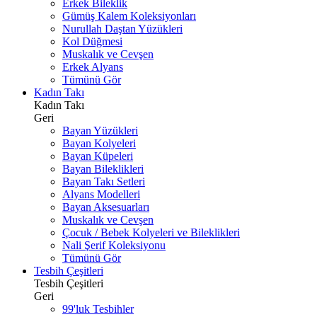
Erkek Bileklik
Gümüş Kalem Koleksiyonları
Nurullah Daştan Yüzükleri
Kol Düğmesi
Muskalık ve Cevşen
Erkek Alyans
Tümünü Gör
Kadın Takı
Kadın Takı
Geri
Bayan Yüzükleri
Bayan Kolyeleri
Bayan Küpeleri
Bayan Bileklikleri
Bayan Takı Setleri
Alyans Modelleri
Bayan Aksesuarları
Muskalık ve Cevşen
Çocuk / Bebek Kolyeleri ve Bileklikleri
Nali Şerif Koleksiyonu
Tümünü Gör
Tesbih Çeşitleri
Tesbih Çeşitleri
Geri
99'luk Tesbihler