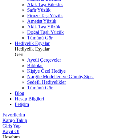
Akik Taşı Bileklik
Safir Yüzük
Firuze Taşı Yüzük
Ametist Yüzük
Akik Taşı Yüzük
Doğal Taşlı Yüzük
Tümünü Gör
Hediyelik Eşyalar
Hediyelik Eşyalar
Geri
Ayetli Çerçeveler
Biblolar
Kişiye Özel Hediye
Nargile Modelleri ve Gümüş Sipsi
Sedefli Hediyelikler
Tümünü Gör
Blog
Hesap Bilgileri
İletişim
Favorilerim
Kargo Takip
Giriş Yap
Kayıt Ol
Hesabım