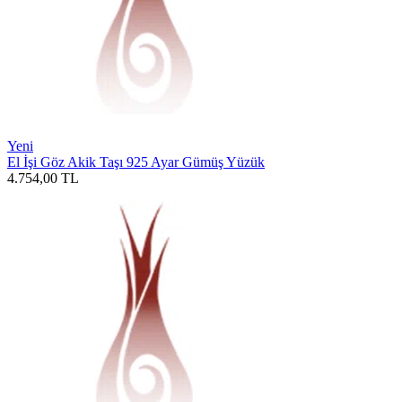
Yeni
El İşi Göz Akik Taşı 925 Ayar Gümüş Yüzük
4.754,00
TL