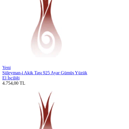
Yeni
Süleyman-i Akik Taşı 925 Ayar Gümüş Yüzük
El İşçiliği
4.754,00
TL