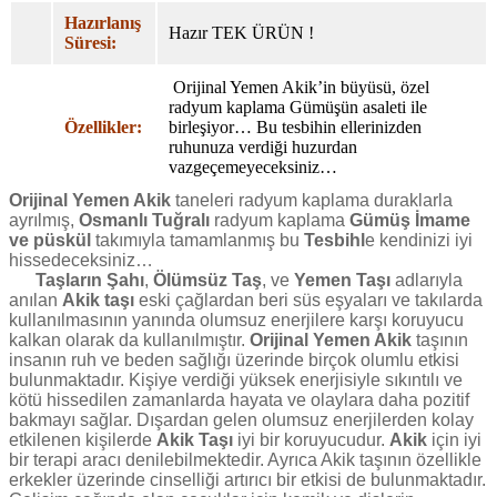
Hazırlanış
Hazır TEK ÜRÜN !
Süresi:
Orijinal Yemen Akik’in büyüsü, özel
radyum kaplama Gümüşün asaleti ile
Özellikler:
birleşiyor… Bu tesbihin ellerinizden
ruhunuza verdiği huzurdan
vazgeçemeyeceksiniz…
Orijinal Yemen Akik
taneleri radyum kaplama duraklarla
ayrılmış,
Osmanlı Tuğralı
radyum kaplama
Gümüş İmame
ve püskül
takımıyla tamamlanmış bu
Tesbihl
e kendinizi iyi
hissedeceksiniz…
Taşların Şahı
,
Ölümsüz Taş
, ve
Yemen Taşı
adlarıyla
anılan
Akik taşı
eski çağlardan beri süs eşyaları ve takılarda
kullanılmasının yanında olumsuz enerjilere karşı koruyucu
kalkan olarak da kullanılmıştır.
Orijinal Yemen Akik
taşının
insanın ruh ve beden sağlığı üzerinde birçok olumlu etkisi
bulunmaktadır. Kişiye verdiği yüksek enerjisiyle sıkıntılı ve
kötü hissedilen zamanlarda hayata ve olaylara daha pozitif
bakmayı sağlar. Dışardan gelen olumsuz enerjilerden kolay
etkilenen kişilerde
Akik Taşı
iyi bir koruyucudur.
Akik
için iyi
bir terapi aracı denilebilmektedir. Ayrıca Akik taşının özellikle
erkekler üzerinde cinselliği artırıcı bir etkisi de bulunmaktadır.