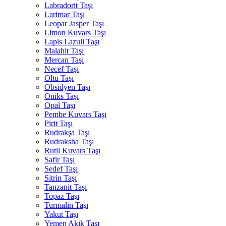
Labradorit Taşı
Larimar Taşı
Leopar Jasper Taşı
Limon Kuvars Taşı
Lapis Lazuli Taşı
Malahit Taşı
Mercan Taşı
Necef Taşı
Oltu Taşı
Obsidyen Taşı
Oniks Taşı
Opal Taşı
Pembe Kuvars Taşı
Pirit Taşı
Rudrakşa Taşı
Rudraksha Taşı
Rutil Kuvars Taşı
Safir Taşı
Sedef Taşı
Sitrin Taşı
Tanzanit Taşı
Topaz Taşı
Turmalin Taşı
Yakut Taşı
Yemen Akik Taşı