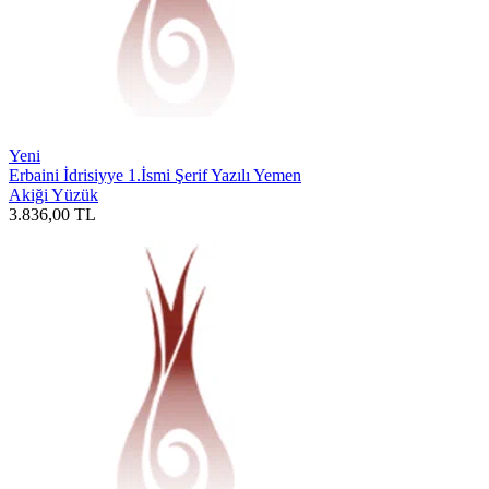
Yeni
Erbaini İdrisiyye 1.İsmi Şerif Yazılı Yemen
Akiği Yüzük
3.836,00
TL