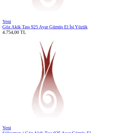
Yeni
Göz Akik Taşı 925 Ayar Gümüş El İşi Yüzük
4.754,00
TL
Yeni