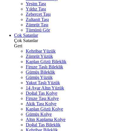
Yeşim Taşı
Yıldız Taşı
Zebercet Taşı
Zultanit Taşı
Zümrüt Taşı
Tümünü Gör
Çok Satanlar
Çok Satanlar
Geri
Kehribar Yüzük
Zümrüt Yüzük
Kaplan Gözü Bileklik
Firuze Taşlı Bileklik
Gümüş Bileklik
Gümüş Yüzük
Yakut Taşlı Yüzük
14 Ayar Altın Yüzük
Doğal Taş Kolye
Firuze Taşı Kolye
Akik Taşı Kolye
Kaplan Gözü Kolye
Gümüş Kolye
Altın Kaplama Kolye
Doğal Taş Bileklik
Kehribar Bileklik