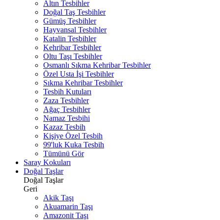
Altın Tesbihler
Doğal Taş Tesbihler
Gümüş Tesbihler
Hayvansal Tesbihler
Katalin Tesbihler
Kehribar Tesbihler
Oltu Taşı Tesbihler
Osmanlı Sıkma Kehribar Tesbihler
Özel Usta İşi Tesbihler
Sıkma Kehribar Tesbihler
Tesbih Kutuları
Zaza Tesbihler
Ağaç Tesbihler
Namaz Tesbihi
Kazaz Tesbih
Kişiye Özel Tesbih
99'luk Kuka Tesbih
Tümünü Gör
Saray Kokuları
Doğal Taşlar
Doğal Taşlar
Geri
Akik Taşı
Akuamarin Taşı
Amazonit Taşı