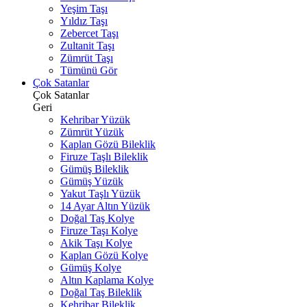
Yeşim Taşı
Yıldız Taşı
Zebercet Taşı
Zultanit Taşı
Zümrüt Taşı
Tümünü Gör
Çok Satanlar
Çok Satanlar
Geri
Kehribar Yüzük
Zümrüt Yüzük
Kaplan Gözü Bileklik
Firuze Taşlı Bileklik
Gümüş Bileklik
Gümüş Yüzük
Yakut Taşlı Yüzük
14 Ayar Altın Yüzük
Doğal Taş Kolye
Firuze Taşı Kolye
Akik Taşı Kolye
Kaplan Gözü Kolye
Gümüş Kolye
Altın Kaplama Kolye
Doğal Taş Bileklik
Kehribar Bileklik