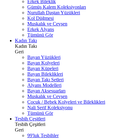
Erkek Bileklik
Gümüş Kalem Koleksiyonları
Nurullah Daştan Yüzükleri
Kol Düğmesi
Muskalık ve Cevşen
Erkek Alyans
Tümünü Gör
Kadın Takı
Kadın Takı
Geri
Bayan Yüzükleri
Bayan Kolyeleri
Bayan Küpeleri
Bayan Bileklikleri
Bayan Takı Setleri
Alyans Modelleri
Bayan Aksesuarları
Muskalık ve Cevşen
Çocuk / Bebek Kolyeleri ve Bileklikleri
Nali Şerif Koleksiyonu
Tümünü Gör
Tesbih Çeşitleri
Tesbih Çeşitleri
Geri
99'luk Tesbihler