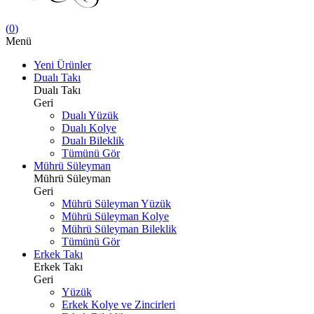
(
0
)
Menü
Yeni Ürünler
Dualı Takı
Dualı Takı
Geri
Dualı Yüzük
Dualı Kolye
Dualı Bileklik
Tümünü Gör
Mührü Süleyman
Mührü Süleyman
Geri
Mührü Süleyman Yüzük
Mührü Süleyman Kolye
Mührü Süleyman Bileklik
Tümünü Gör
Erkek Takı
Erkek Takı
Geri
Yüzük
Erkek Kolye ve Zincirleri