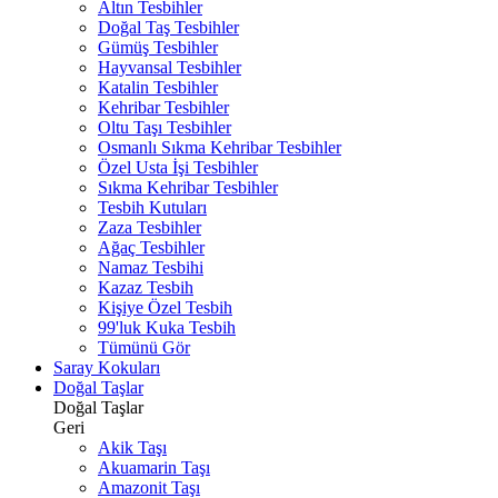
Altın Tesbihler
Doğal Taş Tesbihler
Gümüş Tesbihler
Hayvansal Tesbihler
Katalin Tesbihler
Kehribar Tesbihler
Oltu Taşı Tesbihler
Osmanlı Sıkma Kehribar Tesbihler
Özel Usta İşi Tesbihler
Sıkma Kehribar Tesbihler
Tesbih Kutuları
Zaza Tesbihler
Ağaç Tesbihler
Namaz Tesbihi
Kazaz Tesbih
Kişiye Özel Tesbih
99'luk Kuka Tesbih
Tümünü Gör
Saray Kokuları
Doğal Taşlar
Doğal Taşlar
Geri
Akik Taşı
Akuamarin Taşı
Amazonit Taşı