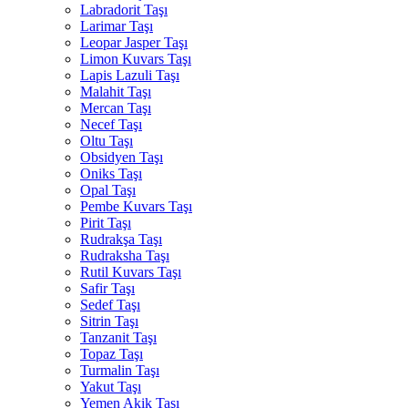
Labradorit Taşı
Larimar Taşı
Leopar Jasper Taşı
Limon Kuvars Taşı
Lapis Lazuli Taşı
Malahit Taşı
Mercan Taşı
Necef Taşı
Oltu Taşı
Obsidyen Taşı
Oniks Taşı
Opal Taşı
Pembe Kuvars Taşı
Pirit Taşı
Rudrakşa Taşı
Rudraksha Taşı
Rutil Kuvars Taşı
Safir Taşı
Sedef Taşı
Sitrin Taşı
Tanzanit Taşı
Topaz Taşı
Turmalin Taşı
Yakut Taşı
Yemen Akik Taşı