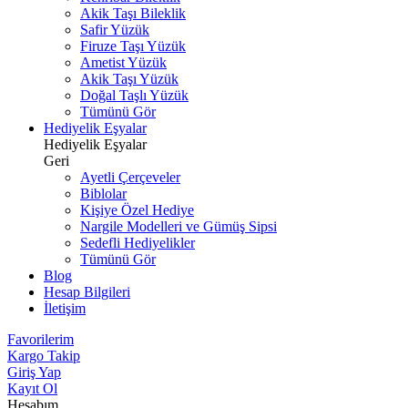
Akik Taşı Bileklik
Safir Yüzük
Firuze Taşı Yüzük
Ametist Yüzük
Akik Taşı Yüzük
Doğal Taşlı Yüzük
Tümünü Gör
Hediyelik Eşyalar
Hediyelik Eşyalar
Geri
Ayetli Çerçeveler
Biblolar
Kişiye Özel Hediye
Nargile Modelleri ve Gümüş Sipsi
Sedefli Hediyelikler
Tümünü Gör
Blog
Hesap Bilgileri
İletişim
Favorilerim
Kargo Takip
Giriş Yap
Kayıt Ol
Hesabım