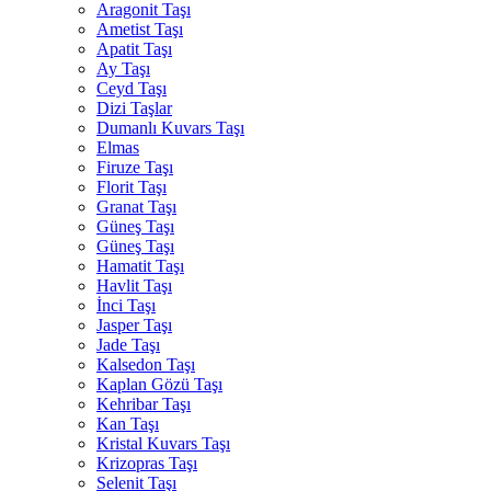
Aragonit Taşı
Ametist Taşı
Apatit Taşı
Ay Taşı
Ceyd Taşı
Dizi Taşlar
Dumanlı Kuvars Taşı
Elmas
Firuze Taşı
Florit Taşı
Granat Taşı
Güneş Taşı
Güneş Taşı
Hamatit Taşı
Havlit Taşı
İnci Taşı
Jasper Taşı
Jade Taşı
Kalsedon Taşı
Kaplan Gözü Taşı
Kehribar Taşı
Kan Taşı
Kristal Kuvars Taşı
Krizopras Taşı
Selenit Taşı